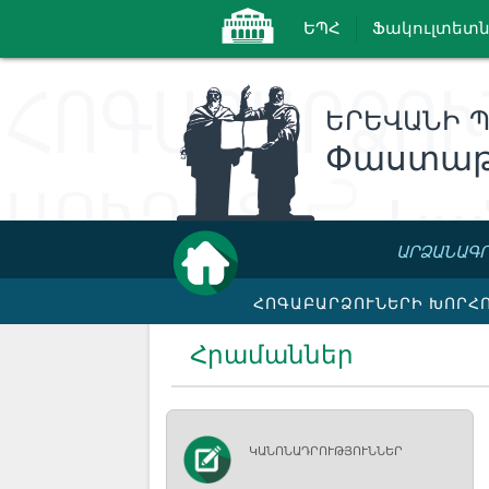
ԵՊՀ
Ֆակուլտետն
ԵՐԵՎԱՆԻ 
Փաստաթ
ԱՐՁԱՆԱԳՐ
ՀՈԳԱԲԱՐՁՈՒՆԵՐԻ ԽՈՐՀ
Հրամաններ
ԿԱՆՈՆԱԴՐՈՒԹՅՈՒՆՆԵՐ