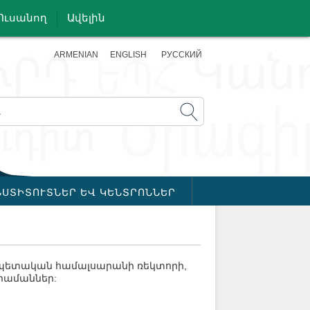
Ուսանող
Ավելին
ARMENIAN
ENGLISH
РУССКИЙ
ՆՍՏԻՏՈՒՏՆԵՐ ԵՎ ԿԵՆՏՐՈՆՆԵՐ
 պետական համալսարանի ռեկտորի,
հրամաններ: