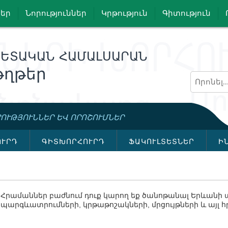
եր
Նորություններ
Կրթություն
Գիտություն
ՊԵՏԱԿԱՆ ՀԱՄԱԼՍԱՐԱՆ
ղթեր
ՈՒԹՅՈՒՆՆԵՐ ԵՎ ՈՐՈՇՈՒՄՆԵՐ
ՈՒՐԴ
ԳԻՏԽՈՐՀՈՒՐԴ
ՖԱԿՈՒԼՏԵՏՆԵՐ
Ի
Հրամաններ բաժնում դուք կարող եք ծանոթանալ Երևանի
պարգևատրումների, կրթաթոշակների, մրցույթների և այլ 