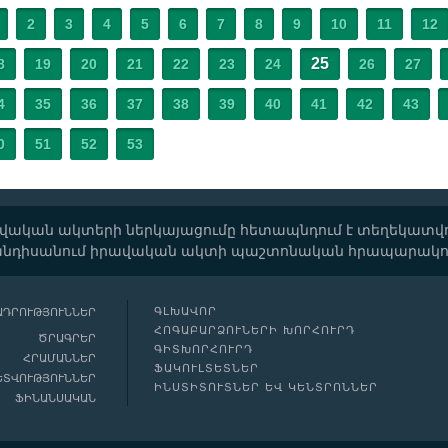
2
3
4
5
6
7
8
9
10
11
12
25
8
19
20
21
22
23
24
26
27
4
35
36
37
38
39
40
41
42
43
0
51
52
53
 իրավական ակտերի ներկայացումը հետապնդում է տեղեկա
նդիսանում իրավական ակտի պաշտոնական հրապարակո
ԳԼԽԱՎՈՐ
ԱԴՐՈՒԹՅՈՒՆՆԵՐ
ՀՈԳԱԲԱՐՁՈՒՆԵՐԻ ԽՈՐՀՈՒՐԴ
ԾՐԱԳՐԵՐ
ԳԻՏԽՈՐՀՈՒՐԴ
ՀՐԱՄԱՆՆԵՐ
ՖԱԿՈՒԼՏԵՏՆԵՐ
ԵՏՎՈՒԹՅՈՒՆՆԵՐ
ԻՆՍՏԻՏՈՒՏՆԵՐ ԵՎ ԿԵՆՏՐՈՆՆԵՐ
ՖԻՆԱՆՍԱԿԱՆ