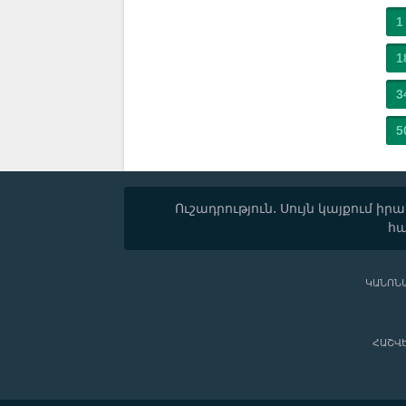
1
1
3
5
Ուշադրություն. Սույն կայքում
հա
ԿԱՆՈՆ
ՀԱՇՎ