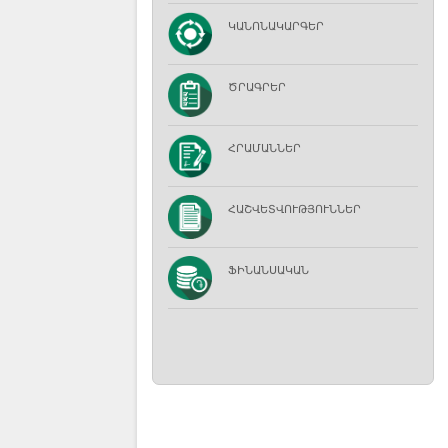
ԿԱՆՈՆԱԿԱՐԳԵՐ
ԾՐԱԳՐԵՐ
ՀՐԱՄԱՆՆԵՐ
ՀԱՇՎԵՏՎՈՒԹՅՈՒՆՆԵՐ
ՖԻՆԱՆՍԱԿԱՆ